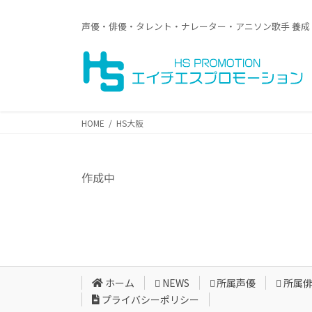
コ
ナ
ン
ビ
声優・俳優・タレント・ナレーター・アニソン歌手 養成
テ
ゲ
ン
ー
ツ
シ
へ
ョ
ス
ン
キ
に
HOME
HS大阪
ッ
移
プ
動
作成中
ホーム
NEWS
所属声優
所属
プライバシーポリシー