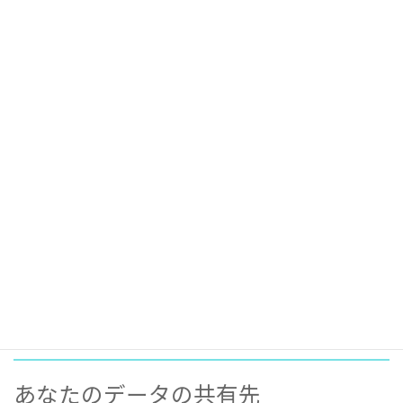
もし投稿を編集または公開すると、さらなる Cookie がブラウザー
に保存されます。この Cookie は個人データを含まず、単に変更し
た投稿の ID を示すものです。1日で有効期限が切れます。
他サイトからの埋め込みコンテンツ
このサイトの投稿には埋め込みコンテンツ (動画、画像、投稿な
ど) が含まれます。他サイトからの埋め込みコンテンツは、訪問者
がそのサイトを訪れた場合とまったく同じように振る舞います。
これらのサイトは、あなたのデータの収集、Cookie の使用、サー
ドパーティによる追加トラッキングの埋め込み、埋め込みコンテ
ンツとのやりとりの監視を行うことがあります。アカウントを使
ってそのサイトにログイン中の場合、埋め込みコンテンツとのや
りとりのトラッキングも含まれます。
アナリティクス
あなたのデータの共有先