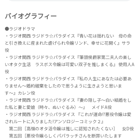
バイオグラフィー
●ラジオドラマ
・ラジオ関西 ラジドラ☆パラダイス『青い花は揺れない 母の命
と引き換えに産まれた虐げられ令嬢リンド、幸せに花開く』サラ
役
・ラジオ関西 ラジドラ☆パラダイス『筆頭侯爵家第二夫人の楽し
いオタク生活 ラスボス令嬢は可愛い双子を推しまくる』 使用人A
役
・ラジオ関西 ラジドラ☆パラダイス『私の人生にあなたは必要あ
りません〜婚約破棄をしたので思うように生きようと思いま
す〜』カレン役
・ラジオ関西 ラジドラ☆パラダイス『妻の隠し子〜白い結婚をし
た私と妻と愛娘（時々、ぬいぐるみ）〜』 メイドA役
・ラジオ関西 ラジドラ☆パラダイス 『これが運命!?悪役令嬢は愛
されルートに入りました!アンソロジーコミック２』
第二回［高嶺のオタ活令嬢は推しに認知されたくない］ 女D役
第五回［悪役令嬢らしくパパラッチさんを断罪いたします