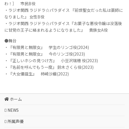
わ！］ 市民B役
・ラジオ関西 ラジドラ☆パラダイス 『前世聖女だった私は薬師に
なりました』 女性B役
・ラジオ関西 ラジドラ☆パラダイス『お菓子な悪役令嬢は没落後
に甘党の王子に絡まれるようになりました』 貴族女A役
●舞台
・『有限男と無限女』 学生のリンゴ役(2024)
・『有限男と無限女』 今のリンゴ役(2023)
・『正しいホシの見つけ方』 小豆沢瑞穂 役(2023)
・『名前を呼んでもう一度』 鈴木さくら役(2023)
・『大女優誕生』 柿崎沙織(2022)
ホーム
NEWS
所属声優