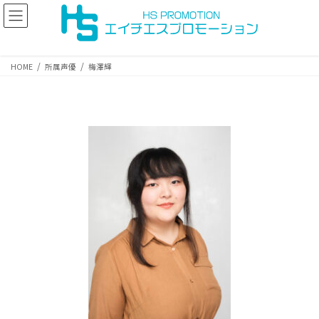
コ
ナ
ン
ビ
テ
ゲ
ン
ー
ツ
シ
HOME
所属声優
梅澤輝
へ
ョ
ス
ン
キ
に
ッ
移
プ
動