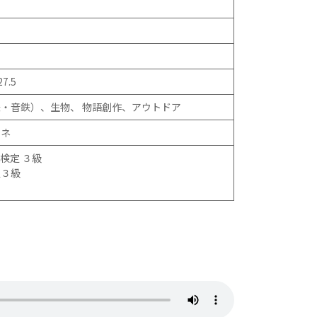
7.5
・音鉄）、生物、 物語創作、アウトドア
マネ
検定 ３級
定３級