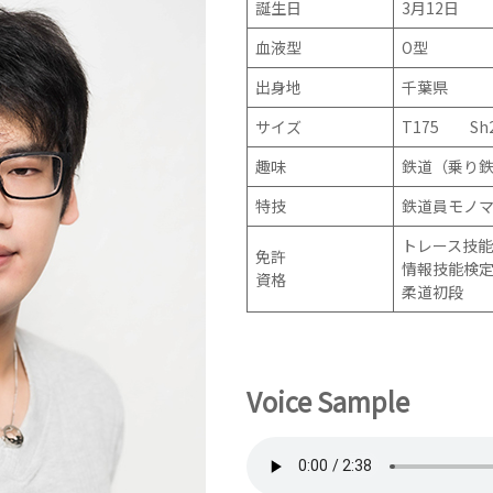
誕生日
3月12日
血液型
O型
出身地
千葉県
サイズ
T175 Sh2
趣味
鉄道（乗り鉄
特技
鉄道員モノ
トレース技能
免許
情報技能検
資格
柔道初段
Voice Sample