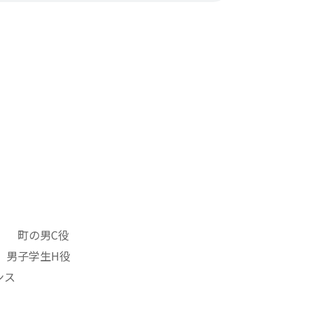
』 町の男C役
 男子学生H役
ンス