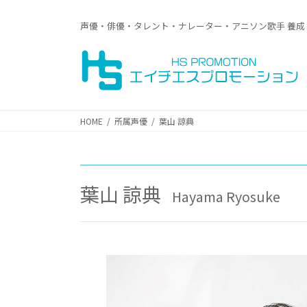
コ
ナ
ン
ビ
声優・俳優・タレント・ナレーター・アニソン歌手 養成
テ
ゲ
ン
ー
ツ
シ
へ
ョ
ス
ン
キ
に
HOME
所属声優
葉山 諒典
ッ
移
プ
動
葉山 諒典
Hayama Ryosuke