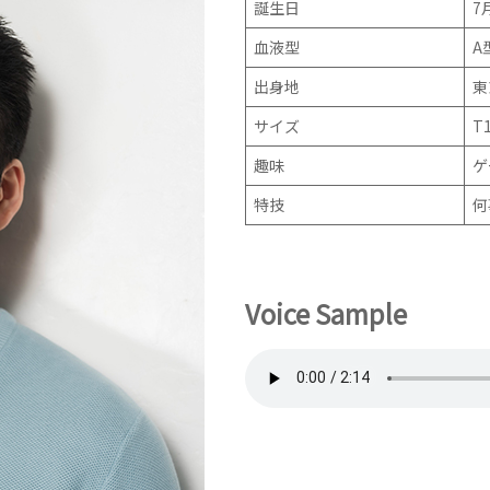
誕生日
7
血液型
A
出身地
東
サイズ
T
趣味
ゲ
特技
何
Voice Sample