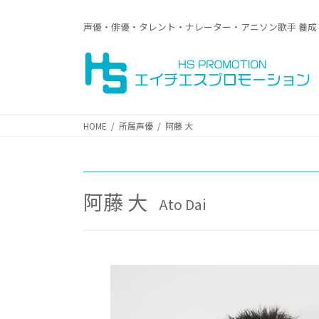
コ
ナ
ン
ビ
声優・俳優・タレント・ナレーター・アニソン歌手 養成
テ
ゲ
ン
ー
ツ
シ
へ
ョ
ス
ン
キ
に
HOME
所属声優
阿藤 大
ッ
移
プ
動
阿藤 大
Ato Dai