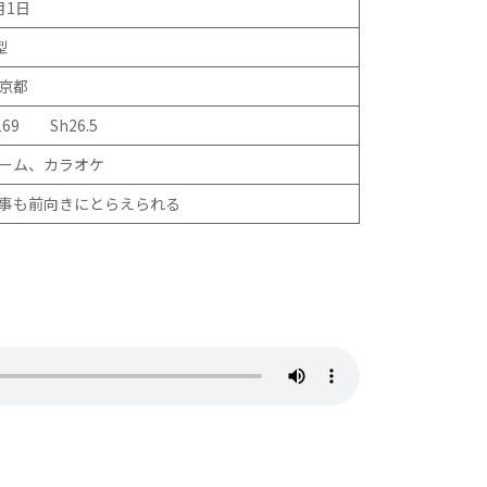
月1日
型
京都
169 Sh26.5
ーム、カラオケ
事も前向きにとらえられる