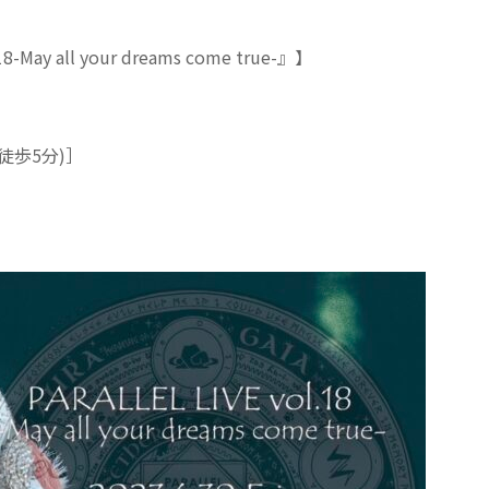
May all your dreams come true-』】
徒歩5分)］