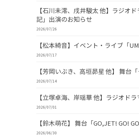
【石川未澪、戌井駿太 他】ラジオド
記」出演のお知らせ
2026/07/26
【松本綺音】イベント・ライブ「UME
2026/07/17
【芳岡いぶき、高垣昴星 他】 舞台
2026/07/14
【立塚卓海、岸瑶華 他】ラジオド
2026/07/01
【鈴木萌花】 舞台「GO,JET! GO! 
2026/06/30