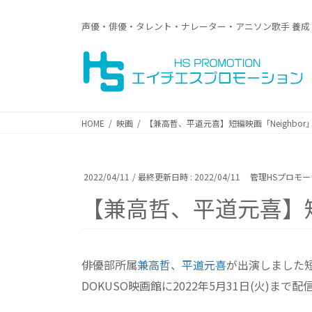
コ
ナ
ン
ビ
声優・俳優・タレント・ナレーター・アニソン歌手 養成
テ
ゲ
ン
ー
ツ
シ
へ
ョ
ス
ン
キ
に
HOME
映画
【兼高哲、平道元喜】短編映画「Neighbo
ッ
移
プ
動
2022/04/11
/ 最終更新日時 :
2022/04/11
管理HSプロモ
【兼高哲、平道元喜】短
俳優部所属
兼高哲
、
平道元喜
が出演しました短
DOKUSO映画館に2022年5月31日(火)