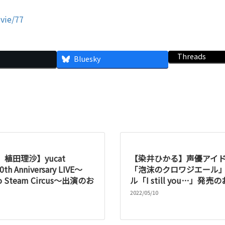
信ページ
ovie/77
Threads
Bluesky
植田理沙】yucat
【染井ひかる】声優アイ
0th Anniversary LIVE〜
「泡沫のクロワジエール」
to Steam Circus〜出演のお
ル「I still you…」発
2022/05/10