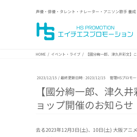
コ
ナ
ン
ビ
声優・俳優・タレント・ナレーター・アニソン歌手 養成
テ
ゲ
ン
ー
ツ
シ
へ
ョ
ス
ン
キ
に
HOME
イベント・ライブ
【國分絢一郎、津久井彩文】こ
ッ
移
プ
動
2023/12/15
/ 最終更新日時 :
2023/12/15
管理HSプロモ
【國分絢一郎、津久井
ョップ開催のお知らせ
去る2023年12月3日(土)、10日(土)