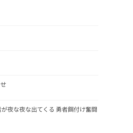
らせ
が夜な夜な出てくる 勇者餌付け奮闘