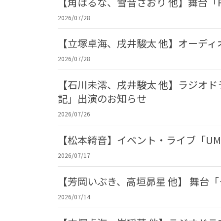
【角はるな、雪音さおり 他】舞台「F
2026/07/28
【立塚卓海、戌井駿太 他】オーデ
2026/07/28
【石川未澪、戌井駿太 他】ラジオド
記」出演のお知らせ
2026/07/26
【松本綺音】イベント・ライブ「UME
2026/07/17
【芳岡いぶき、高垣昴星 他】 舞台
2026/07/14