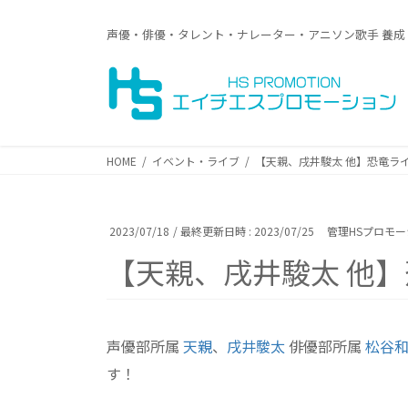
コ
ナ
ン
ビ
声優・俳優・タレント・ナレーター・アニソン歌手 養成
テ
ゲ
ン
ー
ツ
シ
へ
ョ
ス
ン
キ
に
HOME
イベント・ライブ
【天親、戌井駿太 他】恐竜ライブ「
ッ
移
プ
動
2023/07/18
/ 最終更新日時 :
2023/07/25
管理HSプロモ
【天親、戌井駿太 他】恐竜
声優部所属
天親
、
戌井駿太
俳優部所属
松谷
す！