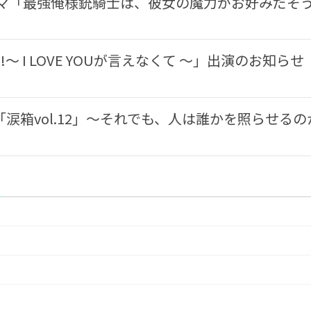
ラマ「最強俺様銃騎士は、彼女の魔力がお好みだそ
GO!〜 I LOVE YOUが言えなくて 〜」出演のお知らせ
涙箱vol.12」〜それでも、人は誰かを照らせるの