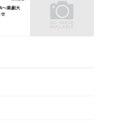
YA〜楽劇大
らせ