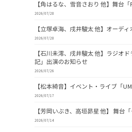
【角はるな、雪音さおり 他】舞台「F
2026/07/28
【立塚卓海、戌井駿太 他】オーデ
2026/07/28
【石川未澪、戌井駿太 他】ラジオド
記」出演のお知らせ
2026/07/26
【松本綺音】イベント・ライブ「UME
2026/07/17
【芳岡いぶき、高垣昴星 他】 舞台
2026/07/14