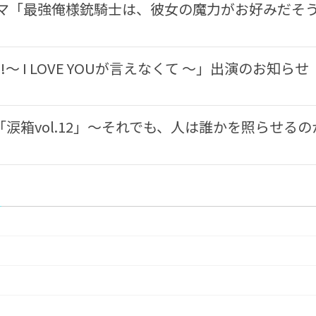
ラマ「最強俺様銃騎士は、彼女の魔力がお好みだそ
GO!〜 I LOVE YOUが言えなくて 〜」出演のお知らせ
涙箱vol.12」〜それでも、人は誰かを照らせるの