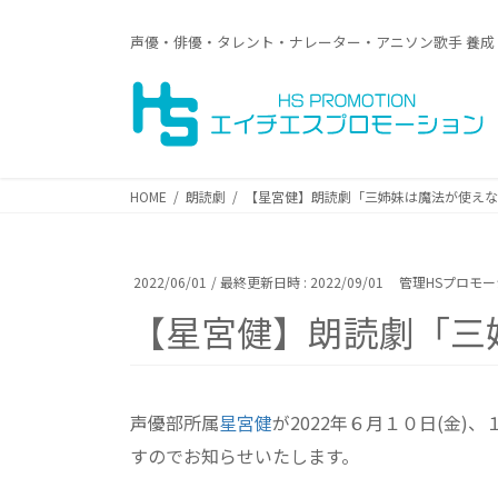
コ
ナ
ン
ビ
声優・俳優・タレント・ナレーター・アニソン歌手 養成
テ
ゲ
ン
ー
ツ
シ
へ
ョ
ス
ン
キ
に
HOME
朗読劇
【星宮健】朗読劇「三姉妹は魔法が使えな
ッ
移
プ
動
2022/06/01
/ 最終更新日時 :
2022/09/01
管理HSプロモ
【星宮健】朗読劇「三
声優部所属
星宮健
が2022年６月１０日(金
すのでお知らせいたします。