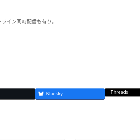
）
ンライン同時配信も有り。
Threads
Bluesky