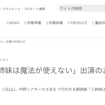
・
マネジメント・プロモート業務
NEWS
所属声優
所属俳優
PRODUCE
養成
い」出演のお知らせ
ーション
姉妹は魔法が使えない」出演の
)、１１日(土)、中野シアターかざあな で行われる朗読劇「三姉