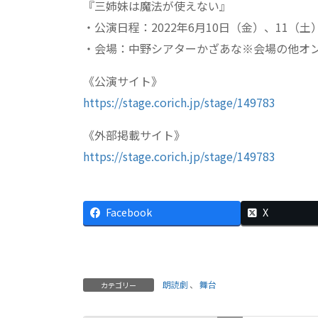
『三姉妹は魔法が使えない』
・公演日程：2022年6月10日（金）、11（土
・会場：中野シアターかざあな※会場の他オ
《公演サイト》
https://stage.corich.jp/stage/149783
《外部掲載サイト》
https://stage.corich.jp/stage/149783
Facebook
X
朗読劇
、
舞台
カテゴリー