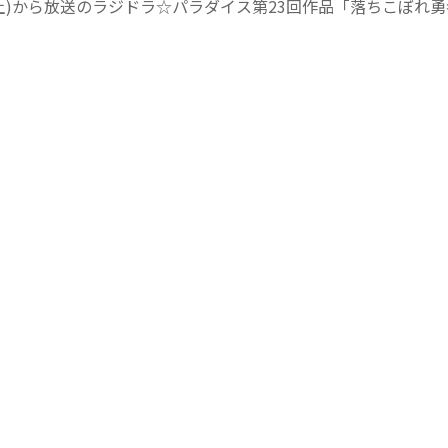
(土)から放送のラジドラ☆パラダイス第23回作品「落ちこぼれ
」