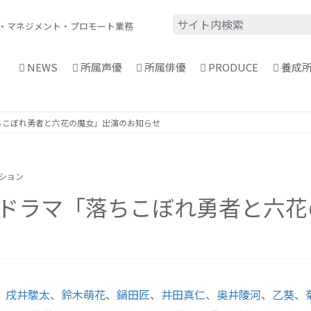
・
マネジメント・プロモート業務
NEWS
所属声優
所属俳優
PRODUCE
養成
ちこぼれ勇者と六花の魔女」出演のお知らせ
ーション
オドラマ「落ちこぼれ勇者と六
、
戌井駿太
、
鈴木萌花
、
鍋田匠
、
井田真仁
、
奥井陵河
、
乙葵
、