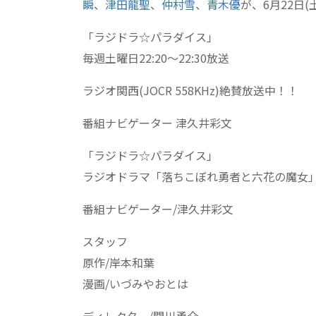
瞬
、
津田龍聖
、
仲村雪
、
青木優
が、6月22日
「ラジドラ☆パラダイス」
毎週土曜日22:20〜22:30放送
ラジオ関西(JOCR 558KHz)絶賛放送中！！
番組ナビゲーター 津久井彩文
「ラジドラ☆パラダイス」
ラジオドラマ「落ちこぼれ勇者と六花の魔女
番組ナビゲーター/津久井彩文
スタッフ
原作/岸本和葉
漫画/いづみやおとは
ディレクター/関川勇介