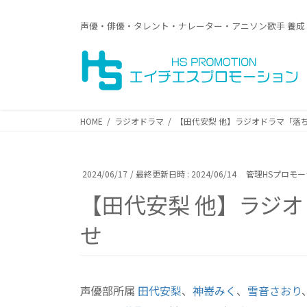
コ
ナ
ン
ビ
声優・俳優・タレント・ナレーター・アニソン歌手 養成
テ
ゲ
ン
ー
ツ
シ
へ
ョ
ス
ン
キ
に
HOME
ラジオドラマ
【田代安梨 他】ラジオドラマ「落
ッ
移
プ
動
2024/06/17
/ 最終更新日時 :
2024/06/14
管理HSプロモ
【田代安梨 他】ラジ
せ
声優部所属
田代安梨
、
神嵜みく
、
雪音さおり