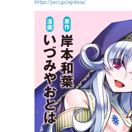
https://jocr.jp/rajidora/