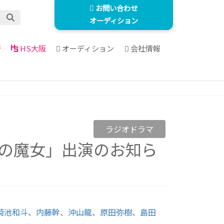
お問い合わせ
オーディション
所
HS大阪
オーディション
会社情報
ラジオドラマ
花の魔女」出演のお知ら
菊池和斗
、
内藤幹
、
沖山龍
、
原田弥樹
、
島田